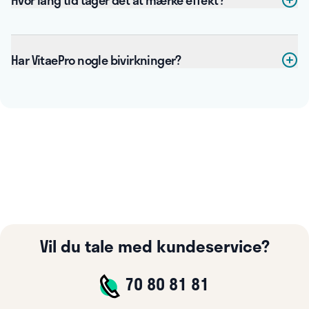
Hvor lang tid tager det at mærke effekt?
Har VitaePro nogle bivirkninger?
Vil du tale med kundeservice?
70 80 81 81