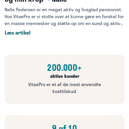
Nalle Pedersen er en meget aktiv og livsglad pensionist.
Hos VitaePro er vi stolte over at kunne gøre en forskel for
en masse mennesker og støtte op om en sund og aktiv
livsstil. Oplev i denne artikel, hvordan ingredienserne i
Læs artikel
VitaePro har hjulpet Nalle til en sundere hverdag.
200.000+
aktive kunder
VitaePro er et af de mest anvendte
kosttilskud.
9 af 10