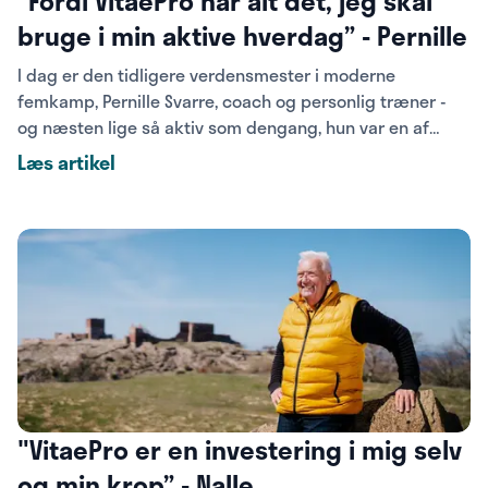
“Fordi VitaePro har alt det, jeg skal
bruge i min aktive hverdag” - Pernille
I dag er den tidligere verdensmester i moderne
femkamp, Pernille Svarre, coach og personlig træner -
og næsten lige så aktiv som dengang, hun var en af
Danmarks bedste. VitaePro har besøgt Pernille Svarre til
Læs artikel
en snak om, hvordan hun har en sund og aktiv hverdag.
"VitaePro er en investering i mig selv
og min krop” - Nalle