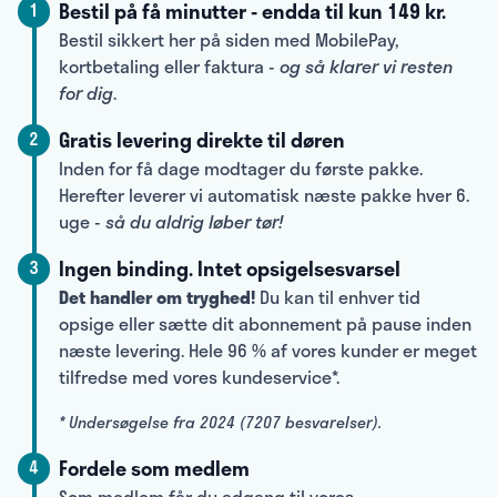
Bestil på få minutter - endda til kun 149 kr.
1
Bestil sikkert her på siden med MobilePay,
kortbetaling eller faktura -
og så klarer vi resten
for dig
.
Gratis levering direkte til døren
2
Inden for få dage modtager du første pakke.
Herefter leverer vi automatisk næste pakke hver 6.
uge -
så du aldrig løber tør!
Ingen binding. Intet opsigelsesvarsel
3
Det handler om tryghed!
Du kan til enhver tid
opsige eller sætte dit abonnement på pause inden
næste levering. Hele 96 % af vores kunder er meget
tilfredse med vores kundeservice*.
* Undersøgelse fra 2024 (7207 besvarelser).
Fordele som medlem
4
Som medlem får du adgang til vores