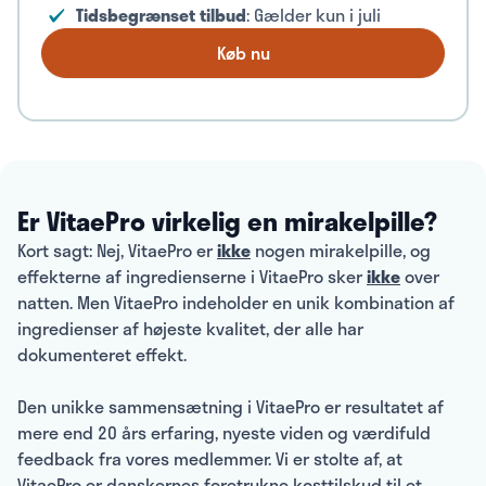
Tidsbegrænset tilbud
: Gælder kun i juli
Køb nu
Er VitaePro virkelig en mirakelpille?
Kort sagt: Nej, VitaePro er
ikke
nogen mirakelpille, og
effekterne af ingredienserne i VitaePro sker
ikke
over
natten. Men VitaePro indeholder en unik kombination af
ingredienser af højeste kvalitet, der alle har
dokumenteret effekt.
Den unikke sammensætning i VitaePro er resultatet af
mere end 20 års erfaring, nyeste viden og værdifuld
feedback fra vores medlemmer. Vi er stolte af, at
VitaePro er danskernes foretrukne kosttilskud til et