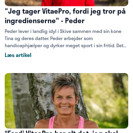
"Jeg tager VitaePro, fordi jeg tror på
ingredienserne" - Peder
Peder lever i landlig idyl i Skive sammen med sin kone
Tina og deres datter. Peder arbejder som
handicaphjælper og dyrker meget sport i sin fritid. Det
kan ofte blive nogle hektiske dage, og det er godt at
Læs artikel
have både helbred og fysik på plads. Oplev i denne
artikel, hvordan VitaePro hjælper Peder med en aktiv og
sund hverdag.