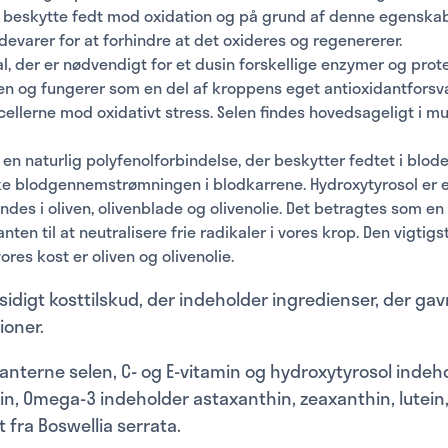
t beskytte fedt mod oxidation og på grund af denne egenska
ødevarer for at forhindre at det oxideres og regenererer.
l, der er nødvendigt for et dusin forskellige enzymer og prote
en og fungerer som en del af kroppens eget antioxidantforsva
ellerne mod oxidativt stress. Selen findes hovedsageligt i mus
 en naturlig polyfenolforbindelse, der beskytter fedtet i blod
rke blodgennemstrømningen i blodkarrene. Hydroxytyrosol er e
findes i oliven, olivenblade og olivenolie. Det betragtes som e
nten til at neutralisere frie radikaler i vores krop. Den vigtigst
ores kost er oliven og olivenolie.
alsidigt kosttilskud, der indeholder ingredienser, der g
ioner.
anterne selen, C- og E-vitamin og hydroxytyrosol indeh
n, Omega-3 indeholder astaxanthin, zeaxanthin, lutein,
 fra Boswellia serrata.