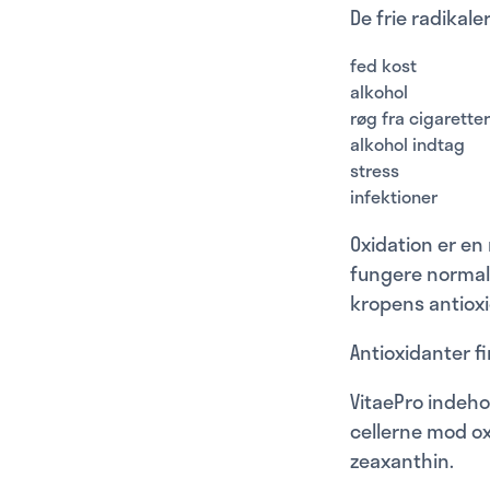
De frie radikale
fed kost
alkohol
røg fra cigaretter
alkohol indtag
stress
infektioner
Oxidation er en
fungere normal
kropens antioxi
Antioxidanter f
VitaePro indehol
cellerne mod ox
zeaxanthin.