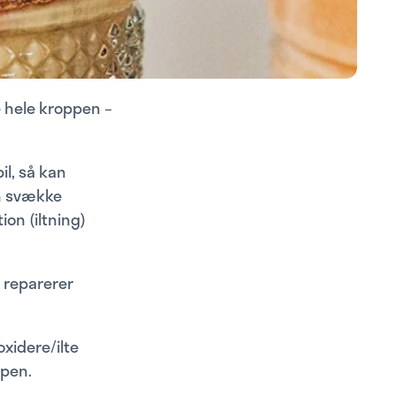
e hele kroppen –
l, så kan
n svække
ion (iltning)
e reparerer
oxidere/ilte
ppen.