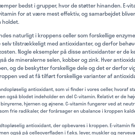
æmper bedst i grupper, hvor de støtter hinanden. E-vi
itamin for at være mest effektiv, og samarbejdet blive
 holdet.
indes naturligt i kroppens celler som forskellige enzym
 selv tilstrækkeligt med antioxidanter, og derfor behøve
kosten. Nogle eksempler på disse antioxidanter er de ke
så de mineralerne selen, kobber og zink. Hver antioxid
en, og de beskytter forskellige dele og det er derfor vig
oppen ved at få tilført forskellige varianter af antioxid
andopløselig antioxidant, som vi finder i vores celler, hvoraf s
Men også blodet indeholder en del C-vitamin. Relativt er de hø
 binyrerne, hjernen og øjnene. C-vitamin fungerer ved at neutr
såsom frie radikaler, der forårsager en ubalance i kroppen kald
dtopløselig antioxidant, der opbevares i kroppen. E-vitamin fi
men også på celleoverfladen i f.eks. lever, muskler og nervevæ