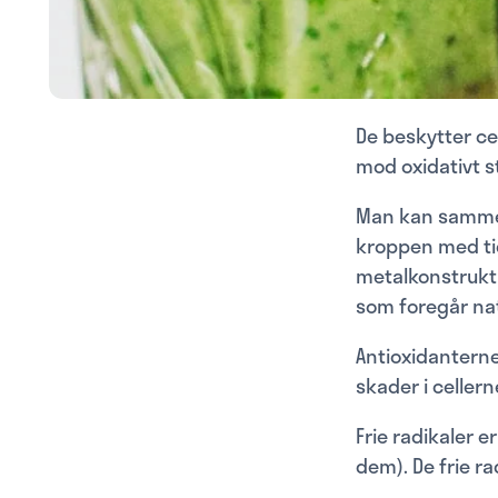
De beskytter ce
mod oxidativt s
Man kan sammen
kroppen med ti
metalkonstruktio
som foregår nat
Antioxidanterne
skader i celler
Frie radikaler e
dem). De frie r