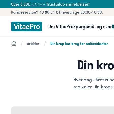
Over 5.000 ⭐⭐⭐⭐⭐ Trustpilot-anmeldelser!
Kundeservice?
70 80 81 81
hverdage 08.30-16.30.
Om VitaePro
Spørgsmål og svar
A
/
/
Artikler
Din krop har brug for antioxidanter
Din kr
Hver dag - året run
radikaler. Din krops