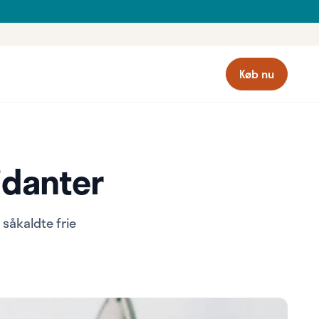
Køb nu
idanter
 såkaldte frie