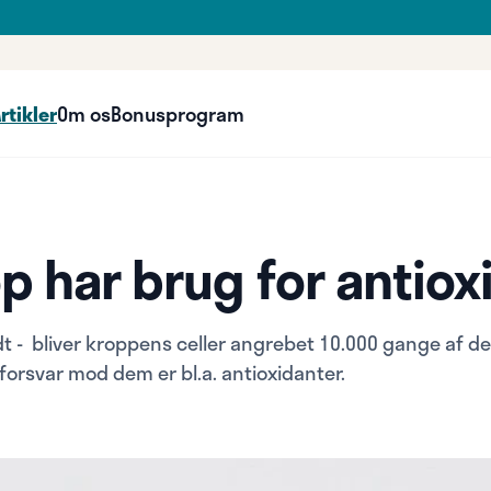
rtikler
Om os
Bonusprogram
op har brug for antiox
dt - bliver kroppens celler angrebet 10.000 gange af de
 forsvar mod dem er bl.a. antioxidanter.