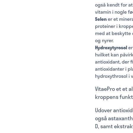
også kendt for a
vitamin i nogle f
Selen
er et minera
proteiner i kropp
med at beskytte c
og nyrer.
Hydroxytyrosol
er
hvilket kan påvi
antioxidant, der 
antioxidanter i pla
hydroxythrosol i v
VitaePro et et 
kroppens funkt
Udover antioxid
også astaxanthi
D, samt ekstrakt