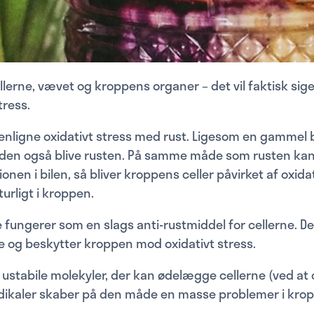
llerne, vævet og kroppens organer – det vil faktisk sig
tress.
ligne oxidativt stress med rust. Ligesom en gammel bi
den også blive rusten. På samme måde som rusten ka
nen i bilen, så bliver kroppens celler påvirket af oxidat
urligt i kroppen.
 fungerer som en slags anti-rustmiddel for cellerne. D
ne og beskytter kroppen mod oxidativt stress.
r ustabile molekyler, der kan ødelægge cellerne (ved at 
adikaler skaber på den måde en masse problemer i kro