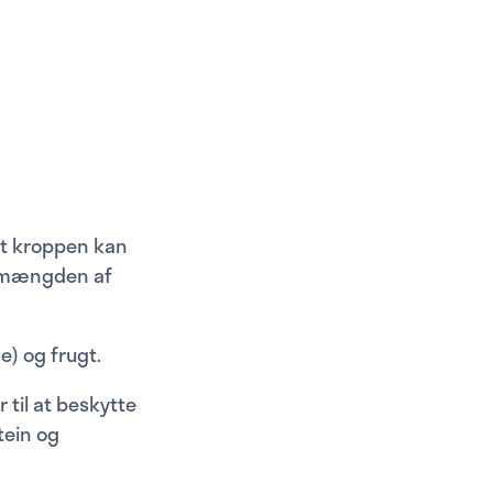
at kroppen kan
g mængden af
e) og frugt.
 til at beskytte
tein og