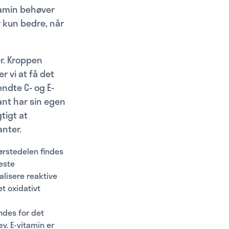
tamin behøver
r kun bedre, når
er. Kroppen
r vi at få det
ndte C- og E-
ant har sin egen
tigt at
anter.
tørstedelen findes
jeste
alisere reaktive
et oxidativt
ndes for det
v. E-vitamin er