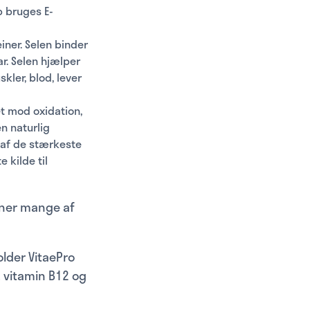
b bruges E-
iner. Selen binder
r. Selen hjælper
kler, blod, lever
et mod oxidation,
n naturlig
n af de stærkeste
e kilde til
avner mange af
older VitaePro
 vitamin B12 og