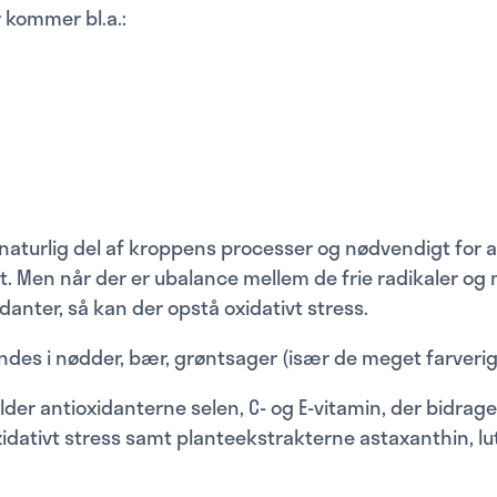
r kommer bl.a.:
 naturlig del af kroppens processer og nødvendigt for 
t. Men når der er ubalance mellem de frie radikaler o
danter, så kan der opstå oxidativt stress.
indes i nødder, bær, grøntsager (især de meget farverig
der antioxidanterne selen, C- og E-vitamin, der bidrager
idativt stress samt planteekstrakterne astaxanthin, lu