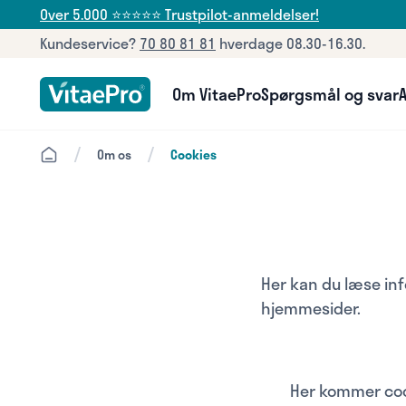
Over 5.000 ⭐⭐⭐⭐⭐ Trustpilot-anmeldelser!
Kundeservice?
70 80 81 81
hverdage 08.30-16.30.
Om VitaePro
Spørgsmål og svar
A
/
/
Om os
Cookies
Her kan du læse in
hjemmesider.
Her kommer coo