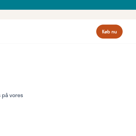
Køb nu
 på vores