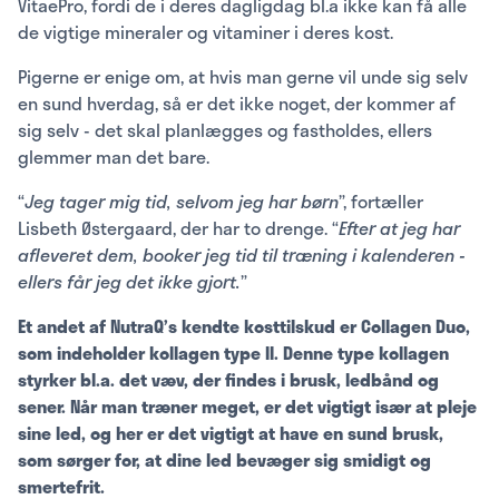
VitaePro, fordi de i deres dagligdag bl.a ikke kan få alle
de vigtige mineraler og vitaminer i deres kost.
Pigerne er enige om, at hvis man gerne vil unde sig selv
en sund hverdag, så er det ikke noget, der kommer af
sig selv - det skal planlægges og fastholdes, ellers
glemmer man det bare.
“
Jeg tager mig tid, selvom jeg har børn
”, fortæller
Lisbeth Østergaard, der har to drenge. “
Efter at jeg har
afleveret dem, booker jeg tid til træning i kalenderen -
ellers får jeg det ikke gjort.
”
Et andet af NutraQ’s kendte kosttilskud er Collagen Duo,
som indeholder kollagen type II. Denne type kollagen
styrker bl.a. det væv, der findes i brusk, ledbånd og
sener. Når man træner meget, er det vigtigt især at pleje
sine led, og her er det vigtigt at have en sund brusk,
som sørger for, at dine led bevæger sig smidigt og
smertefrit.