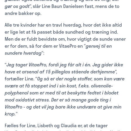
gør os godt
”, slår Line Baun Danielsen fast, mens de to
andre bakker op.
Alle tre kvinder har en travl hverdag, hvor det ikke altid
er lige let at få passet både sundhed og træning ind.
Men de er fuldt bevidste om, hvor vigtigt de sunde vaner
er for dem, så for dem er VitaePro en ”
genvej til en
sundere hverdag
”:
“
Jeg tager VitaePro, fordi jeg får alt i én. Jeg gider ikke
have et arsenal af 15 pilleglas stående derhjemme
”,
fortæller Line. “
Og så er der nogle stoffer, som kan være
svære at få stoppet ind i sin kost, f.eks. olivenolie-
polyphenol som er med til at beskytte fedtet i blodet
mod oxidativt stress. Der er så mange gode ting i
VitaePro - og det vil jeg bare ikke undvære at give min
krop.
”
Fælles for Line, Lisbeth og Claudia er, at de tager