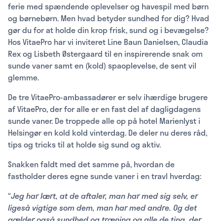
ferie med spændende oplevelser og havespil med børn
og børnebørn. Men hvad betyder sundhed for dig? Hvad
gør du for at holde din krop frisk, sund og i bevægelse?
Hos VitaePro har vi inviteret Line Baun Danielsen, Claudia
Rex og Lisbeth Østergaard til en inspirerende snak om
sunde vaner samt en (kold) spaoplevelse, de sent vil
glemme.
De tre VitaePro-ambassadører er selv ihærdige brugere
af VitaePro, der for alle er en fast del af dagligdagens
sunde vaner. De troppede alle op på hotel Marienlyst i
Helsingør en kold kold vinterdag. De deler nu deres råd,
tips og tricks til at holde sig sund og aktiv.
Snakken faldt med det samme på, hvordan de
fastholder deres egne sunde vaner i en travl hverdag:
“
Jeg har lært, at de aftaler, man har med sig selv, er
ligeså vigtige som dem, man har med andre. Og det
gælder også sundhed og træning og alle de ting, der