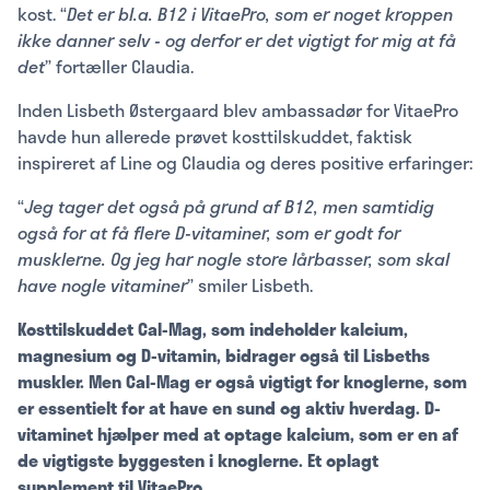
kost. “
Det er bl.a. B12 i VitaePro, som er noget kroppen
ikke danner selv - og derfor er det vigtigt for mig at få
det
” fortæller Claudia.
Inden Lisbeth Østergaard blev ambassadør for VitaePro
havde hun allerede prøvet kosttilskuddet, faktisk
inspireret af Line og Claudia og deres positive erfaringer:
“
Jeg tager det også på grund af B12, men samtidig
også for at få flere D-vitaminer, som er godt for
musklerne. Og jeg har nogle store lårbasser, som skal
have nogle vitaminer
” smiler Lisbeth.
Kosttilskuddet Cal-Mag, som indeholder kalcium,
magnesium og D-vitamin, bidrager også til Lisbeths
muskler. Men Cal-Mag er også vigtigt for knoglerne, som
er essentielt for at have en sund og aktiv hverdag. D-
vitaminet hjælper med at optage kalcium, som er en af
de vigtigste byggesten i knoglerne. Et oplagt
supplement til VitaePro.