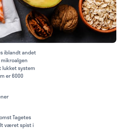
es iblandt andet
a mikroalgen
t lukket system
om er 6000
ener
blomst Tagetes
t været spist i