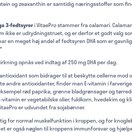
Lutein og zeaxanthin er samtidig næringsstoffer som find
a 3-fedtsyrer
i VitaePro stammer fra calamari. Calamar
 ikke er udrydningstruet, og er derfor et godt valg s
 har en meget høj andel af fedtsyren DHA som er gavnlig 
*
virkning opnås ved indtag af 250 mg DHA per dag.
antioxidant som bidrager til at beskytte cellerne mod o
te andre antioxidanter, finder man E-vitamin i farverige
eksempel rød paprika, grønne bladgrønsager og tørrede
 E-vitamin er vegetabilske olier, fuldkorn, hvedekim og k
 VitaePro er udvundet fra sojabønner.
gtig for normal muskelfunktion i kroppen, og for knogl
et er også nøglen til kroppens immunforsvar og hjælper