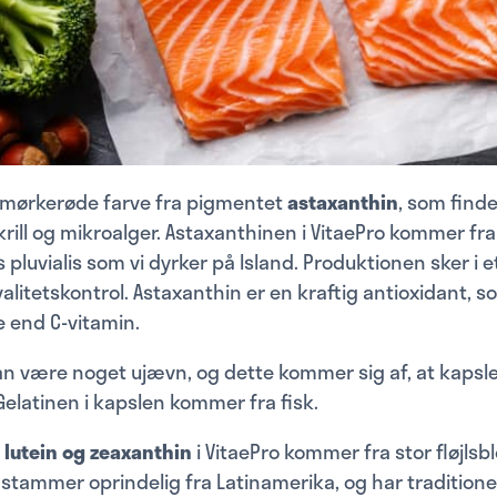
n mørkerøde farve fra pigmentet
astaxanthin
, som find
 krill og mikroalger. Astaxanthinen i VitaePro kommer fr
luvialis som vi dyrker på Island. Produktionen sker i e
alitetskontrol. Astaxanthin er en kraftig antioxidant, s
 end C-vitamin.
an være noget ujævn, og dette kommer sig af, at kapsl
elatinen i kapslen kommer fra fisk.
e
lutein og zeaxanthin
i VitaePro kommer fra stor fløjls
 stammer oprindelig fra Latinamerika, og har traditionel