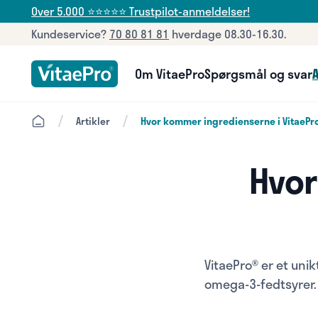
Over 5.000 ⭐⭐⭐⭐⭐ Trustpilot-anmeldelser!
Kundeservice?
70 80 81 81
hverdage 08.30-16.30.
Om VitaePro
Spørgsmål og svar
A
/
/
Artikler
Hvor kommer ingredienserne i VitaePro
Hvor
VitaePro® er et unik
omega-3-fedtsyrer. 