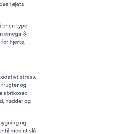
es i øjets
i er en type
om omega-3-
for hjerte,
xidativt stress.
 frugter og
 abrikoser.
lid, nødder og
ebygning og
 til med at slå