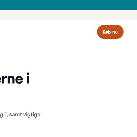
Køb nu
rne i
g E, samt vigtige