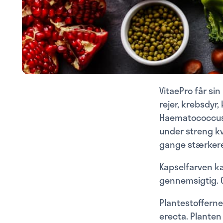
VitaePro får si
rejer, krebsdyr,
Haematococcus p
under streng kv
gange stærkere
Kapselfarven k
gennemsigtig. G
Plantestoffern
erecta. Planten