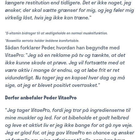
længere restitution end tidligere. Det er ikke noget, jeg
ønsker, der skal sætte grænser for mig, og jeg føler mig
virkelig låst, hvis jeg ikke kan træne.
"
*D-vitamin bidrager til at vedligeholde en normal muskelfunktion.
*Boswellia serrata holder leddene komfortable.
Sådan forklarer Peder, hvordan han begyndte med
VitaePro: "
Jeg så en reklame på tv og tænkte, at det
ikke kunne skade at prøve. Jeg vil fortsætte med at
være aktiv i mange år endnu, og at løbe frit er ret
vidunderligt. Nu tager jeg en kapsel hver dag og må
sige, at jeg er blevet positivt overrasket.
"
Derfor anbefaler Peder VitaePro
"
Jeg tager VitaePro, fordi jeg tror på ingredienserne til
mine muskler og led. For at bibeholde et godt helbred
og leve et aktivt liv er jeg ikke bange for at gå nye veje.
Jeg er glad for, at jeg gav VitaePro en chance og ønsker
at fortælle om mine erfaringer til alle, som kan have