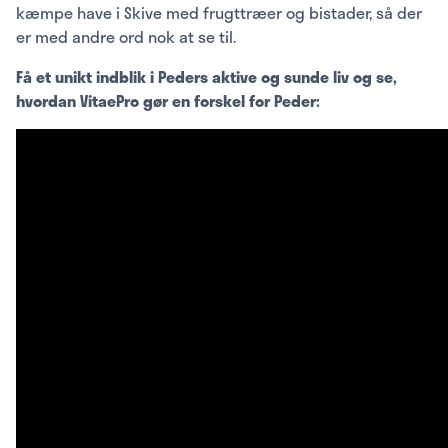
kæmpe have i Skive med frugttræer og bistader, så der
er med andre ord nok at se til.
Få et unikt indblik i Peders aktive og sunde liv og se,
hvordan VitaePro gør en forskel for Peder: