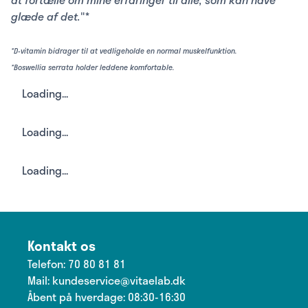
glæde af det.
"*
*D-vitamin bidrager til at vedligeholde en normal muskelfunktion.
*Boswellia serrata holder leddene komfortable.
Loading...
Loading...
Loading...
Kontakt os
Telefon:
70 80 81 81
Mail:
kundeservice@vitaelab.dk
Åbent på hverdage: 08:30-16:30