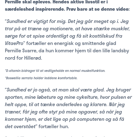
Pernille skal opleves. Hendes aktive livsstil er i
særdeleshed inspirerende. Prøv bare at se denne video:
“
Sundhed er vigtigt for mig. Det jeg går meget op i. Jeg
tror på at træne og motionere, at have stærke muskler,
sørge for at spise ordentligt og få sit kosttilskud fra
VitaePro
” fortæller en energisk og smittende glad
Pernille Svarre, da hun kommer hjem til den lille landsby
nord for Hillerød.
*D-vitamin bidrager til at vedligeholde en normal muskelfunktion.
*Boswellia serrata holder leddene komfortable.
“
Sundhed er jo også, at man skal være glad. Jeg bruger
sporten, mine løbeture og mine cykelture, hvor pulsen er
helt oppe, til at tænke anderledes og klarere. Når jeg
træner, får jeg ofte styr på mine opgaver, så når jeg
kommer hjem, er det lige op på computeren og så få
det overstået
” fortæller hun.