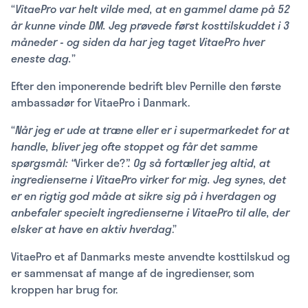
“
VitaePro var helt vilde med, at en gammel dame på 52
år kunne vinde DM. Jeg prøvede først kosttilskuddet i 3
måneder - og siden da har jeg taget VitaePro hver
eneste dag.
”
Efter den imponerende bedrift blev Pernille den første
ambassadør for VitaePro i Danmark.
“
Når jeg er ude at træne eller er i supermarkedet for at
handle, bliver jeg ofte stoppet og får det samme
spørgsmål: “
Virker de?
”. Og så fortæller jeg altid, at
ingredienserne i VitaePro virker for mig. Jeg synes, det
er en rigtig god måde at sikre sig på i hverdagen og
anbefaler specielt ingredienserne i VitaePro til alle, der
elsker at have en aktiv hverdag
.”
VitaePro et af Danmarks meste anvendte kosttilskud og
er sammensat af mange af de ingredienser, som
kroppen har brug for.