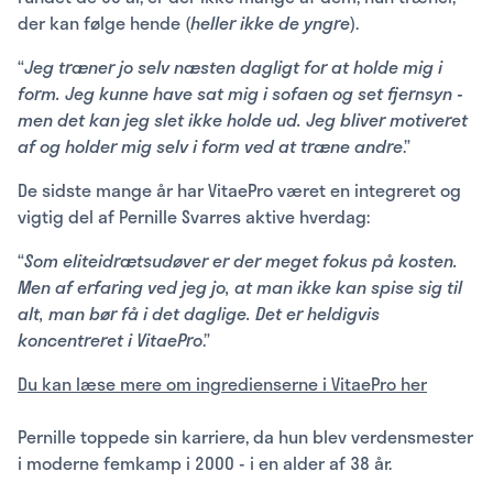
der kan følge hende (
heller ikke de yngre
).
“
Jeg træner jo selv næsten dagligt for at holde mig i
form. Jeg kunne have sat mig i sofaen og set fjernsyn -
men det kan jeg slet ikke holde ud. Jeg bliver motiveret
af og holder mig selv i form ved at træne andre
.”
De sidste mange år har VitaePro været en integreret og
vigtig del af Pernille Svarres aktive hverdag:
“
Som eliteidrætsudøver er der meget fokus på kosten.
Men af erfaring ved jeg jo, at man ikke kan spise sig til
alt, man bør få i det daglige. Det er heldigvis
koncentreret i VitaePro
.”
Du kan læse mere om ingredienserne i VitaePro her
Pernille toppede sin karriere, da hun blev verdensmester
i moderne femkamp i 2000 - i en alder af 38 år.