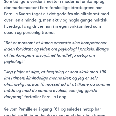
Som tidligere verdensmester i moderne femkamp og
danmarksmester i flere forskellige idrætsgrene har
Pernille Svarre taget alt det gode fra sin eliteidræt med
over i en almindelig, men aktiv og nogle gange hektisk
hverdag. I dag driver hun sin egen virksomhed som
coach og personlig træner.
“
Det er morsomt at kunne omsætte sine kompetencer
inden for idræt og viden om psykologi i praksis. Mange
af femkampens discipliner handler jo netop om
psykologi.
"
"
Jeg plejer at sige, at fægtning er som skak med 100
km i timen! Almindelige mennesker, og jeg er selv
almindelig nu, kan få masser ud af at træne på samme
måde og med de samme øvelser, som jeg gjorde
dengang
”, fortæller Pernille i dag.
Selvom Pernille er årgang ´61 og således netop har
rundet de 60 år, er der ikke mange af dem, hun træner,