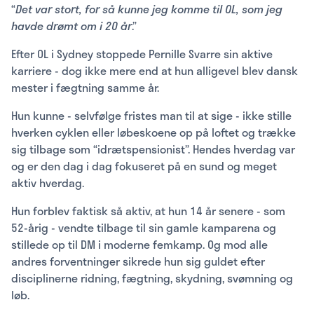
“
Det var stort, for så kunne jeg komme til OL, som jeg
havde drømt om i 20 år
.”
Efter OL i Sydney stoppede Pernille Svarre sin aktive
karriere - dog ikke mere end at hun alligevel blev dansk
mester i fægtning samme år.
Hun kunne - selvfølge fristes man til at sige - ikke stille
hverken cyklen eller løbeskoene op på loftet og trække
sig tilbage som “idrætspensionist”. Hendes hverdag var
og er den dag i dag fokuseret på en sund og meget
aktiv hverdag.
Hun forblev faktisk så aktiv, at hun 14 år senere - som
52-årig - vendte tilbage til sin gamle kamparena og
stillede op til DM i moderne femkamp. Og mod alle
andres forventninger sikrede hun sig guldet efter
disciplinerne ridning, fægtning, skydning, svømning og
løb.