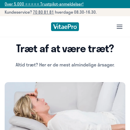
Over 5.000 ⭐⭐⭐⭐⭐ Trustpilot-anmeldelser!
Kundeservice?
70 80 81 81
hverdage 08.30-16.30.
open
Træt af at være træt?
Altid træt? Her er de mest almindelige årsager.