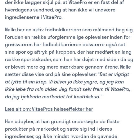
der ikke lægger skjul på, at VitaePro er en fast del af
hverdagens sundhed, og at han ikke vil undvære
ingredienserne i VitaePro.
Nalle har en aktiv fodboldkarriere som målmand bag sig.
Foruden en række uforglemmelige oplevelser inden for
grønsværen har fodboldkarrieren desværre også sat
sine spor og aftryk på kroppen, der har medført en lang
række sportsskader, som han har døjet med siden da og
er blevet mere og mere mærkbare gennem årene. Nalle
sætter disse vise ord på sine oplevelser: “
Det er vigtigt
at lytte til sin krop. Vi bliver jo ikke yngre, og jeg kan
ikke løbe fra min alder. Jeg fandt selv frem til VitaePro,
da jeg tjekkede markedet for kosttilskud.
”
Læs alt om: VitaePros helseeffekter her
Han uddyber, at han grundigt undersøgte de fleste
produkter på markedet og satte sig ind i deres
ingredienser, og ikke mindst hvordan de gavnede