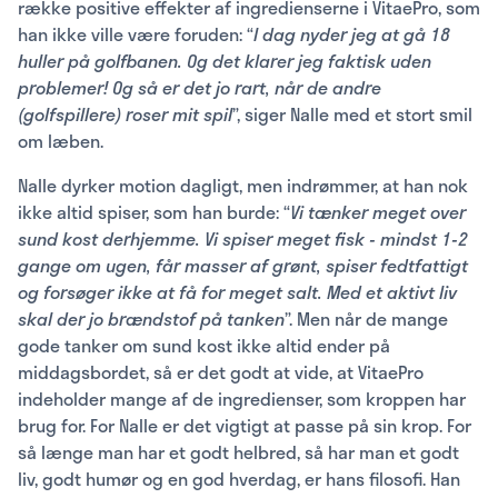
række positive effekter af ingredienserne i VitaePro, som
han ikke ville være foruden: “
I dag nyder jeg at gå 18
huller på golfbanen. Og det klarer jeg faktisk uden
problemer! Og så er det jo rart, når de andre
(golfspillere) roser mit spil
”, siger Nalle med et stort smil
om læben.
Nalle dyrker motion dagligt, men indrømmer, at han nok
ikke altid spiser, som han burde: “
Vi tænker meget over
sund kost derhjemme. Vi spiser meget fisk - mindst 1-2
gange om ugen, får masser af grønt, spiser fedtfattigt
og forsøger ikke at få for meget salt. Med et aktivt liv
skal der jo brændstof på tanken
”. Men når de mange
gode tanker om sund kost ikke altid ender på
middagsbordet, så er det godt at vide, at VitaePro
indeholder mange af de ingredienser, som kroppen har
brug for. For Nalle er det vigtigt at passe på sin krop. For
så længe man har et godt helbred, så har man et godt
liv, godt humør og en god hverdag, er hans filosofi. Han