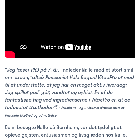
“
Jeg læser PHD på 7. år
,” indleder Nalle med et stort smil
om læben, “
altså Pensionist Hele Dagen! VitaePro er med
til at understøtte, at jeg har en meget aktiv hverdag;
Jeg spiller golf, går, vandrer og cykler. En af de
fantastiske ting ved ingredienserne i VitaePro er, at de
reducerer trætheden*
.”
*
Vitamin B12 og C-vitamin hjælper med at
reducere træthed og udmattelse.
Da vi besøgte Nalle på Bornholm, var det tydeligt at
opleve gejsten, entusiasmen og livsglæden hos Nalle,