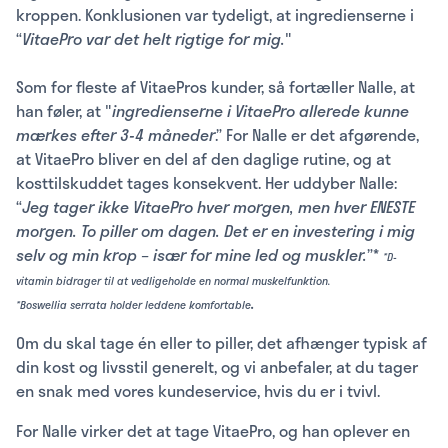
kroppen. Konklusionen var tydeligt, at ingredienserne i
“
VitaePro var det helt rigtige for mig.
"
Som for fleste af VitaePros kunder, så fortæller Nalle, at
han føler, at "
ingredienserne i VitaePro allerede kunne
mærkes efter 3-4 måneder
.” For Nalle er det afgørende,
at VitaePro bliver en del af den daglige rutine, og at
kosttilskuddet tages konsekvent. Her uddyber Nalle:
“
Jeg tager ikke VitaePro hver morgen, men hver ENESTE
morgen. To piller om dagen. Det er en investering i mig
selv og min krop – især for mine led og muskler.
”*
*D-
vitamin bidrager til at vedligeholde en normal muskelfunktion.
.
*Boswellia serrata holder leddene komfortable
Om du skal tage én eller to piller, det afhænger typisk af
din kost og livsstil generelt, og vi anbefaler, at du tager
en snak med vores kundeservice, hvis du er i tvivl.
For Nalle virker det at tage VitaePro, og han oplever en